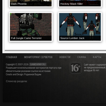
Dark Phoenix
Hockey-Mask Killer
Full Jungle Camo Terrorist
Source Lumber Jack
ГЛАВНАЯ
МОНИТОРИНГ СЕРВЕРОВ
НОВОСТИ
СКИНЫ
КАРТЫ
Copyright © 2007-2026
GAMEARMY.RU
Сайт может содержат
не предназначенный
Разрешается использование материалов портала при
младше 16 лет
обязательном указании ссылки на источник
Create and Design: Родионов Вадим
Спонсор раздела: