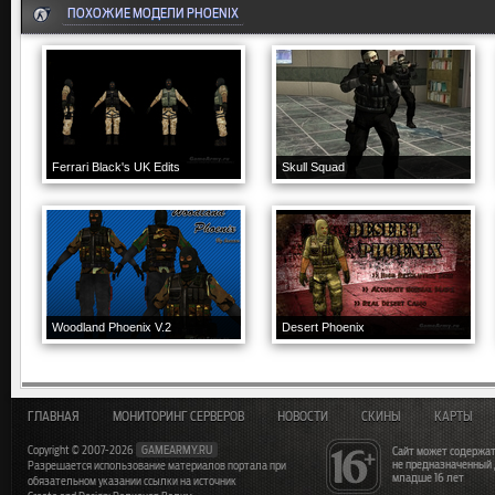
ПОХОЖИЕ МОДЕЛИ PHOENIX
Ferrari Black's UK Edits
Skull Squad
Woodland Phoenix V.2
Desert Phoenix
ГЛАВНАЯ
МОНИТОРИНГ СЕРВЕРОВ
НОВОСТИ
СКИНЫ
КАРТЫ
Copyright © 2007-2026
GAMEARMY.RU
Сайт может содержат
не предназначенный
Разрешается использование материалов портала при
младше 16 лет
обязательном указании ссылки на источник