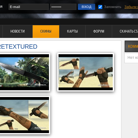
ия
Запомнить
Забыли 
НОВОСТИ
СКИНЫ
КАРТЫ
ФОРУМ
СКАЧАТЬ CS
 RETEXTURED
КОММ
Нет к