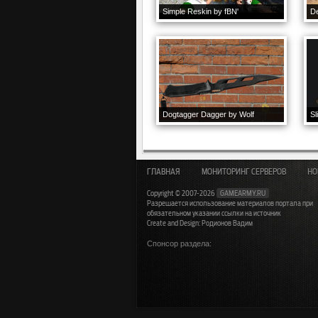
Simple Reskin by fBN'
De
Dogtagger Dagger by Wolf
Sl
ГЛАВНАЯ
МОНИТОРИНГ СЕРВЕРОВ
НО
Copyright © 2007-2026
GAMEARMY.RU
Разрешается использование материалов портала при
обязательном указании ссылки на источник
Create and Design: Родионов Вадим
Спонсор раздела: