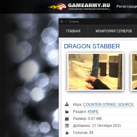
Регистрац
Скины
ГЛАВНАЯ
МОНИТОРИНГ СЕРВЕРОВ
DRAGON STABBER
Игра:
COUNTER-STRIKE: SOURCE
Раздел:
KNIFE
Размер: 0.07 МБ
Добавлен: 17 Октября 2011
Голосов:
39