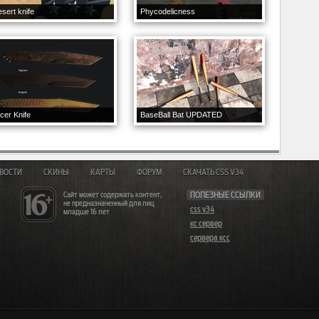
sert knife
Phycodelicness
icer Knife
BaseBall Bat UPDATED
ВОСТИ
СКИНЫ
КАРТЫ
ФОРУМ
СКАЧАТЬ CSS V34
Сайт может содержать контент,
ПОЛЕЗНЫЕ ССЫЛКИ
не предназначенный для лиц
css v34
младше 16 лет
кс сервер
сервера ксс