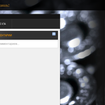
пароль?
S V34
0
ЕНТАРИИ
омментариев...