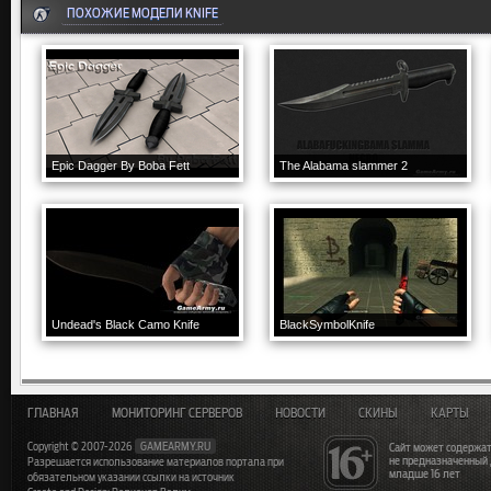
ПОХОЖИЕ МОДЕЛИ KNIFE
Epic Dagger By Boba Fett
The Alabama slammer 2
Undead's Black Camo Knife
BlackSymbolKnife
ГЛАВНАЯ
МОНИТОРИНГ СЕРВЕРОВ
НОВОСТИ
СКИНЫ
КАРТЫ
Copyright © 2007-2026
GAMEARMY.RU
Сайт может содержат
не предназначенный
Разрешается использование материалов портала при
младше 16 лет
обязательном указании ссылки на источник