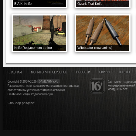
B.A.K. Knife
Ozark Trail Knife
Knife Replacement striker
Wifebeater (new anims)
ГЛАВНАЯ
МОНИТОРИНГ СЕРВЕРОВ
НОВОСТИ
СКИНЫ
КАРТЫ
Copyright © 2007-2026
GAMEARMY.RU
Сайт может содержат
не предназначенный
Разрешается использование материалов портала при
младше 16 лет
обязательном указании ссылки на источник
Create and Design: Родионов Вадим
Спонсор раздела: