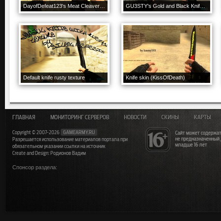
DayofDefeat123's Meat Cleaver On EdisLeado's
GU3STY's Gold and Black Knife V2
Default knife rusty texture
Knife skin (KissOfDeath)
ГЛАВНАЯ
МОНИТОРИНГ СЕРВЕРОВ
НОВОСТИ
СКИНЫ
КАРТЫ
Copyright © 2007-2026
GAMEARMY.RU
Сайт может содержат
не предназначенный
Разрешается использование материалов портала при
младше 16 лет
обязательном указании ссылки на источник
Create and Design: Родионов Вадим
Спонсор раздела: