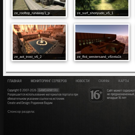
ze_rooftop_runaway1_p
ze_surf_shonyudo_v5_1
ze_aot_trost_v6_2
ze_ffxii_westersand_v8zeta1k
ГЛАВНАЯ
МОНИТОРИНГ СЕРВЕРОВ
НОВОСТИ
СКИНЫ
КАРТЫ
Copyright © 2007-2026
GAMEARMY.RU
Сайт может содержат
не предназначенный
Разрешается использование материалов портала при
младше 16 лет
обязательном указании ссылки на источник
Create and Design: Родионов Вадим
Спонсор раздела: