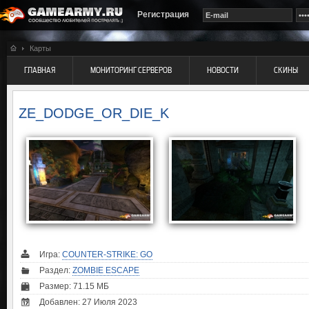
Регистрация
Карты
ГЛАВНАЯ
МОНИТОРИНГ СЕРВЕРОВ
НОВОСТИ
СКИНЫ
ZE_DODGE_OR_DIE_K
Игра:
COUNTER-STRIKE: GO
Раздел:
ZOMBIE ESCAPE
Размер: 71.15 МБ
Добавлен: 27 Июля 2023