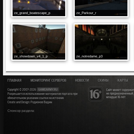
ze_grand_boatescape_p
ze_Parkour_r
ze_showdown_v4_1_p
ze_notredame_p3
ГЛАВНАЯ
МОНИТОРИНГ СЕРВЕРОВ
НОВОСТИ
СКИНЫ
КАРТЫ
Copyright © 2007-2026
GAMEARMY.RU
Сайт может содержат
не предназначенный
Разрешается использование материалов портала при
младше 16 лет
обязательном указании ссылки на источник
Create and Design: Родионов Вадим
Спонсор раздела: