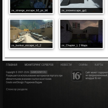
ze_strange_escape_b3_ps_b6
ze_snowescape_gp1
ze_bunker_escape_v1_2
ze_Chapter_L 2 Maps
ГЛАВНАЯ
МОНИТОРИНГ СЕРВЕРОВ
НОВОСТИ
СКИНЫ
КАРТЫ
Copyright © 2007-2026
GAMEARMY.RU
Сайт может содержат
не предназначенный
Разрешается использование материалов портала при
младше 16 лет
обязательном указании ссылки на источник
Create and Design: Родионов Вадим
Спонсор раздела: