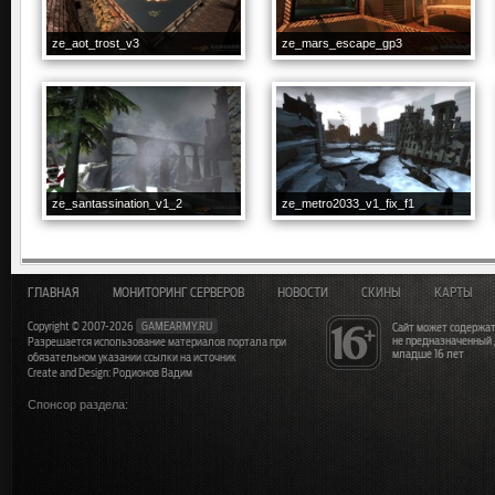
ze_aot_trost_v3
ze_mars_escape_gp3
ze_santassination_v1_2
ze_metro2033_v1_fix_f1
ГЛАВНАЯ
МОНИТОРИНГ СЕРВЕРОВ
НОВОСТИ
СКИНЫ
КАРТЫ
Copyright © 2007-2026
GAMEARMY.RU
Сайт может содержат
не предназначенный
Разрешается использование материалов портала при
младше 16 лет
обязательном указании ссылки на источник
Create and Design: Родионов Вадим
Спонсор раздела: