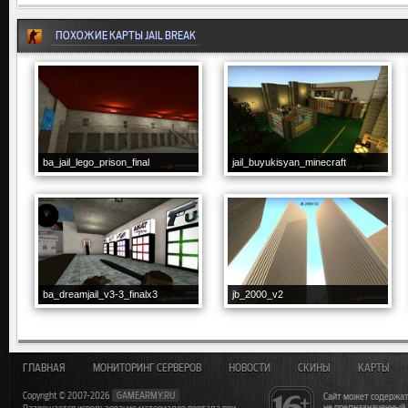
ПОХОЖИЕ КАРТЫ JAIL BREAK
ba_jail_lego_prison_final
jail_buyukisyan_minecraft
ba_dreamjail_v3-3_finalx3
jb_2000_v2
ГЛАВНАЯ
МОНИТОРИНГ СЕРВЕРОВ
НОВОСТИ
СКИНЫ
КАРТЫ
Copyright © 2007-2026
GAMEARMY.RU
Сайт может содержат
не предназначенный