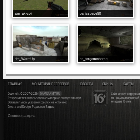
aim_ak-colt
panicspace50
dm_WarmUp
cs_forgettenhorse
ГЛАВНАЯ
МОНИТОРИНГ СЕРВЕРОВ
НОВОСТИ
СКИНЫ
КАРТЫ
Copyright © 2007-2026
GAMEARMY.RU
Сайт может содержат
не предназначенный
Разрешается использование материалов портала при
младше 16 лет
обязательном указании ссылки на источник
Create and Design: Родионов Вадим
Спонсор раздела: