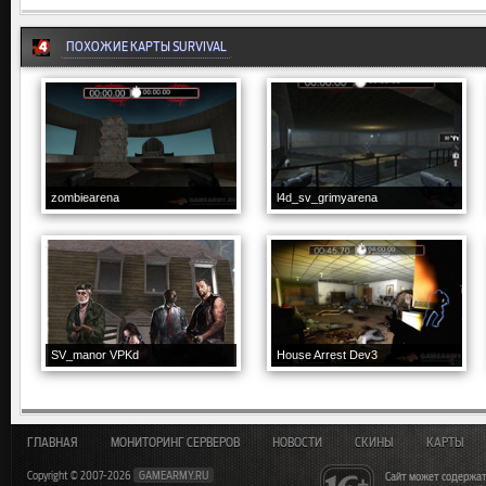
ПОХОЖИЕ КАРТЫ SURVIVAL
zombiearena
l4d_sv_grimyarena
SV_manor VPKd
House Arrest Dev3
ГЛАВНАЯ
МОНИТОРИНГ СЕРВЕРОВ
НОВОСТИ
СКИНЫ
КАРТЫ
Copyright © 2007-2026
GAMEARMY.RU
Сайт может содержат