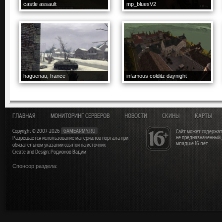
castle assault
mp_bluesV2
haguenau, france
infamous colditz daynight
ГЛАВНАЯ
МОНИТОРИНГ СЕРВЕРОВ
НОВОСТИ
СКИНЫ
КАРТЫ
Copyright © 2007-2026
GAMEARMY.RU
Сайт может содержат
не предназначенный
Разрешается использование материалов портала при
младше 16 лет
обязательном указании ссылки на источник
Create and Design: Родионов Вадим
Спонсор раздела: