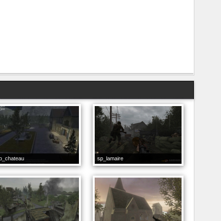
p_chateau
sp_lamaire