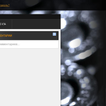
пароль?
S V34
0
ЕНТАРИИ
омментариев...