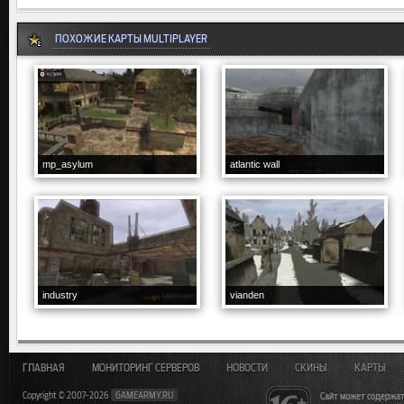
ПОХОЖИЕ КАРТЫ MULTIPLAYER
mp_asylum
atlantic wall
industry
vianden
ГЛАВНАЯ
МОНИТОРИНГ СЕРВЕРОВ
НОВОСТИ
СКИНЫ
КАРТЫ
Copyright © 2007-2026
GAMEARMY.RU
Сайт может содержат