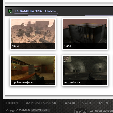
ПОХОЖИЕ КАРТЫ OTHER/MISC
sm_3
Cage
mp_hammerjacks
mp_stalingrad
ГЛАВНАЯ
МОНИТОРИНГ СЕРВЕРОВ
НОВОСТИ
СКИНЫ
КАРТЫ
Copyright © 2007-2026
GAMEARMY.RU
Сайт может содержат