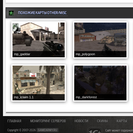
ПОХОЖИЕ КАРТЫ OTHER/MISC
mp_gaddar
mp_polygoon
mp_iclaim 1.1
mp_darkforest
ГЛАВНАЯ
МОНИТОРИНГ СЕРВЕРОВ
НОВОСТИ
СКИНЫ
КАРТЫ
Copyright © 2007-2026
GAMEARMY.RU
Сайт может содержат