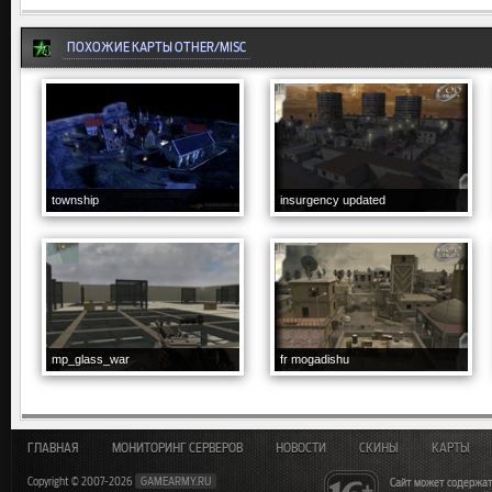
ПОХОЖИЕ КАРТЫ OTHER/MISC
township
insurgency updated
mp_glass_war
fr mogadishu
ГЛАВНАЯ
МОНИТОРИНГ СЕРВЕРОВ
НОВОСТИ
СКИНЫ
КАРТЫ
Copyright © 2007-2026
GAMEARMY.RU
Сайт может содержат