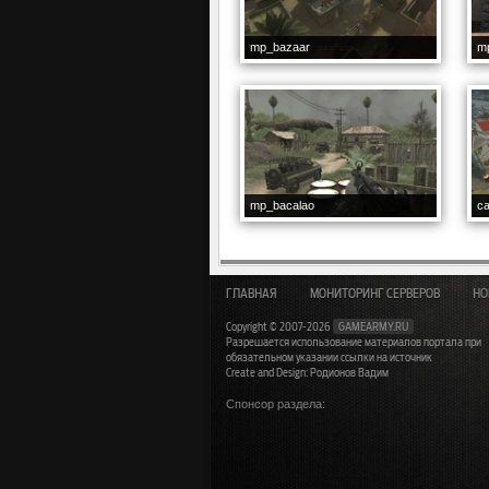
mp_bazaar
m
mp_bacalao
ca
ГЛАВНАЯ
МОНИТОРИНГ СЕРВЕРОВ
НО
Copyright © 2007-2026
GAMEARMY.RU
Разрешается использование материалов портала при
обязательном указании ссылки на источник
Create and Design: Родионов Вадим
Спонсор раздела: