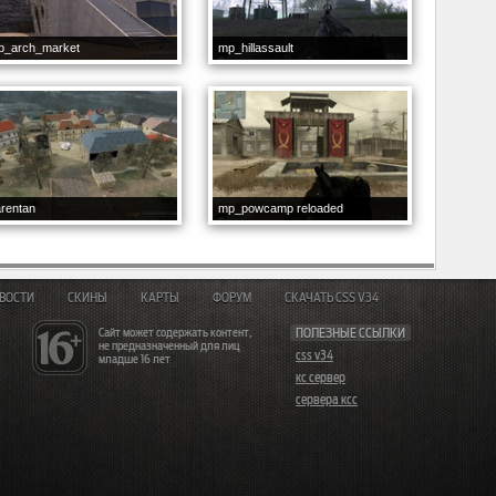
p_arch_market
mp_hillassault
rentan
mp_powcamp reloaded
ВОСТИ
СКИНЫ
КАРТЫ
ФОРУМ
СКАЧАТЬ CSS V34
Сайт может содержать контент,
ПОЛЕЗНЫЕ ССЫЛКИ
не предназначенный для лиц
css v34
младше 16 лет
кс сервер
сервера ксс