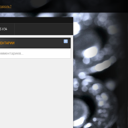
пароль?
S V34
0
ЕНТАРИИ
омментариев...