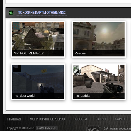
ПОХОЖИЕ КАРТЫ OTHER/MISC
MP_POE_REMAKE2
Rescue
mp_dust world
mp_gaddar
ГЛАВНАЯ
МОНИТОРИНГ СЕРВЕРОВ
НОВОСТИ
СКИНЫ
КАРТЫ
Copyright © 2007-2026
GAMEARMY.RU
Сайт может содержат