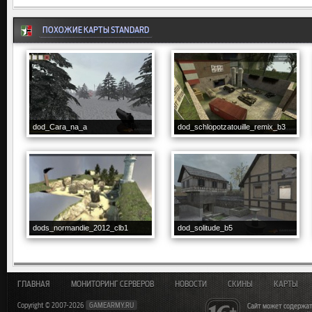
ПОХОЖИЕ КАРТЫ STANDARD
dod_Cara_na_a
dod_schlopotzatouille_remix_b3
dods_normandie_2012_clb1
dod_solitude_b5
ГЛАВНАЯ
МОНИТОРИНГ СЕРВЕРОВ
НОВОСТИ
СКИНЫ
КАРТЫ
Copyright © 2007-2026
GAMEARMY.RU
Сайт может содержат