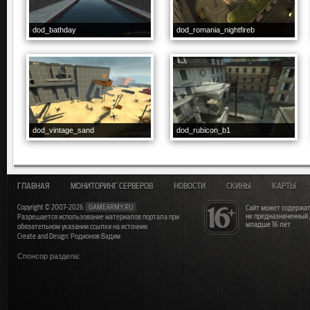
dod_bathday
dod_romania_nightfireb
dod_vintage_sand
dod_rubicon_b1
ГЛАВНАЯ
МОНИТОРИНГ СЕРВЕРОВ
НОВОСТИ
СКИНЫ
КАРТЫ
Copyright © 2007-2026
GAMEARMY.RU
Сайт может содержат
не предназначенный
Разрешается использование материалов портала при
младше 16 лет
обязательном указании ссылки на источник
Create and Design: Родионов Вадим
Спонсор раздела: