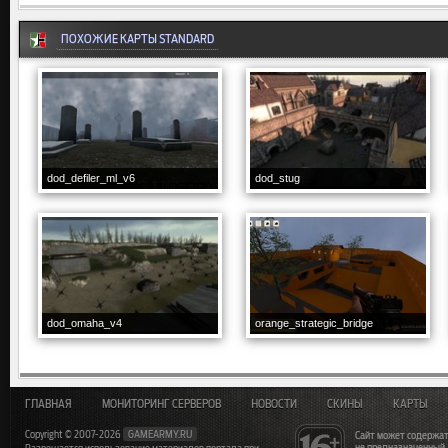
ПОХОЖИЕ КАРТЫ STANDARD
dod_defiler_ml_v6
dod_stug
dod_omaha_v4
orange_strategic_bridge
ГЛАВНАЯ
МОНИТОРИНГ СЕРВЕРОВ
НОВОСТИ
СКИНЫ
КАРТЫ
Copyright © 2007-2026
GAMEARMY.RU
Сайт может содержат
не предназначенный