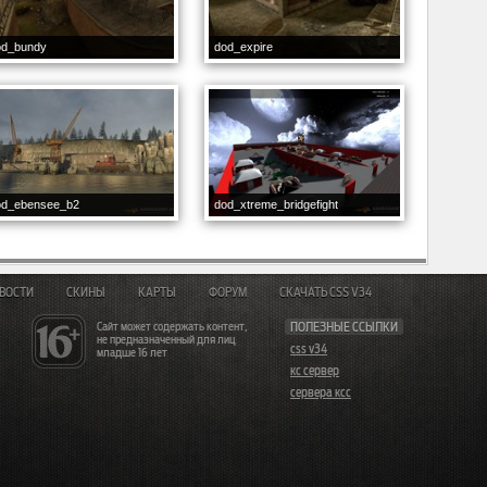
od_bundy
dod_expire
od_ebensee_b2
dod_xtreme_bridgefight
ВОСТИ
СКИНЫ
КАРТЫ
ФОРУМ
СКАЧАТЬ CSS V34
Сайт может содержать контент,
ПОЛЕЗНЫЕ ССЫЛКИ
не предназначенный для лиц
css v34
младше 16 лет
кс сервер
сервера ксс