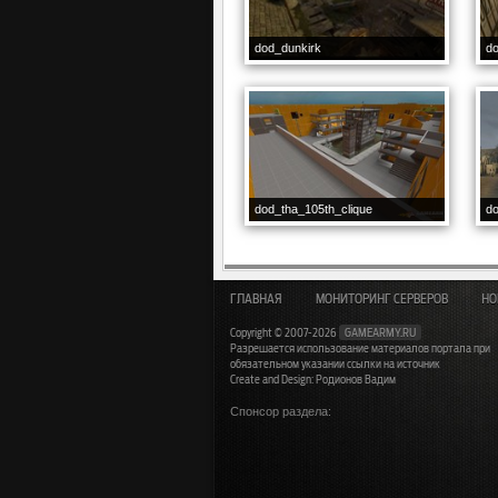
dod_dunkirk
d
dod_tha_105th_clique
d
ГЛАВНАЯ
МОНИТОРИНГ СЕРВЕРОВ
НО
Copyright © 2007-2026
GAMEARMY.RU
Разрешается использование материалов портала при
обязательном указании ссылки на источник
Create and Design: Родионов Вадим
Спонсор раздела: