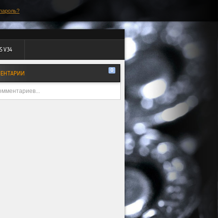
пароль?
S V34
0
ЕНТАРИИ
омментариев...