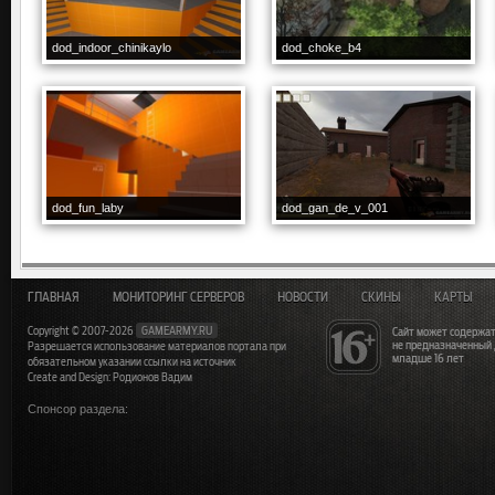
dod_indoor_chinikaylo
dod_choke_b4
dod_fun_laby
dod_gan_de_v_001
ГЛАВНАЯ
МОНИТОРИНГ СЕРВЕРОВ
НОВОСТИ
СКИНЫ
КАРТЫ
Copyright © 2007-2026
GAMEARMY.RU
Сайт может содержат
не предназначенный
Разрешается использование материалов портала при
младше 16 лет
обязательном указании ссылки на источник
Create and Design: Родионов Вадим
Спонсор раздела: