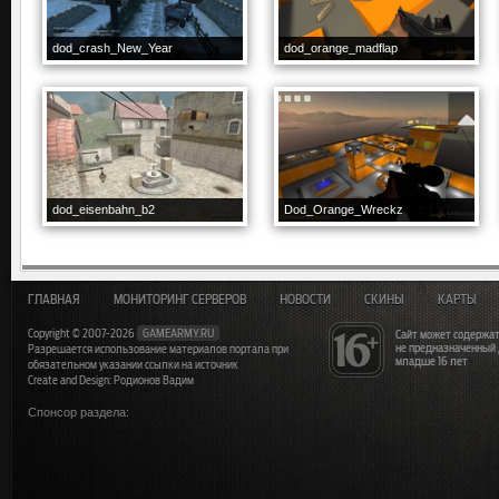
dod_crash_New_Year
dod_orange_madflap
dod_eisenbahn_b2
Dod_Orange_Wreckz
ГЛАВНАЯ
МОНИТОРИНГ СЕРВЕРОВ
НОВОСТИ
СКИНЫ
КАРТЫ
Copyright © 2007-2026
GAMEARMY.RU
Сайт может содержат
не предназначенный
Разрешается использование материалов портала при
младше 16 лет
обязательном указании ссылки на источник
Create and Design: Родионов Вадим
Спонсор раздела: