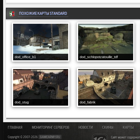
ПОХОЖИЕ КАРТЫ STANDARD
dod_office_b1
dod_schlopotzatouille_tdf
dod_stug
dod_fabrik
ГЛАВНАЯ
МОНИТОРИНГ СЕРВЕРОВ
НОВОСТИ
СКИНЫ
КАРТЫ
Copyright © 2007-2026
GAMEARMY.RU
Сайт может содержат