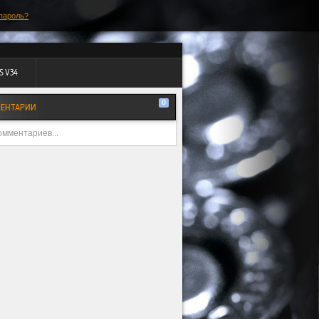
пароль?
S V34
0
ЕНТАРИИ
омментариев...