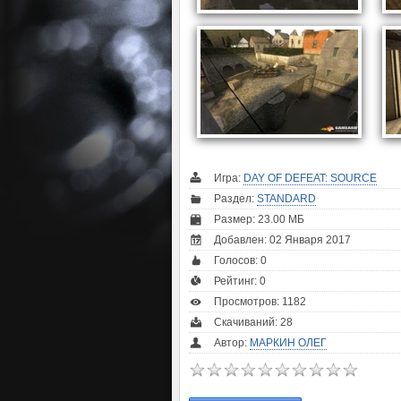
Игра:
DAY OF DEFEAT: SOURCE
Раздел:
STANDARD
Размер: 23.00 МБ
Добавлен: 02 Января 2017
Голосов:
0
Рейтинг:
0
Просмотров: 1182
Скачиваний: 28
Автор:
МАРКИН ОЛЕГ