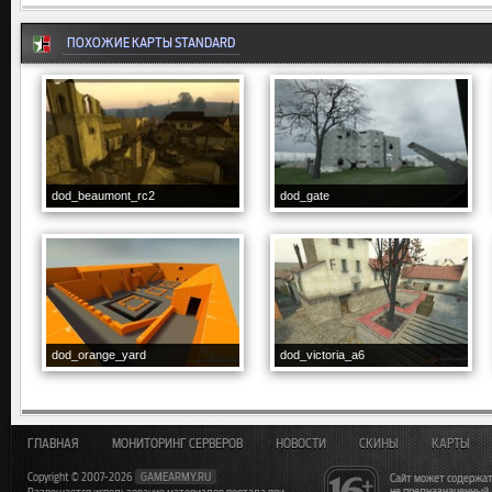
ПОХОЖИЕ КАРТЫ STANDARD
dod_beaumont_rc2
dod_gate
dod_orange_yard
dod_victoria_a6
ГЛАВНАЯ
МОНИТОРИНГ СЕРВЕРОВ
НОВОСТИ
СКИНЫ
КАРТЫ
Copyright © 2007-2026
GAMEARMY.RU
Сайт может содержат
не предназначенный