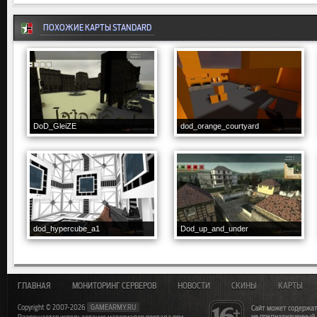
ПОХОЖИЕ КАРТЫ STANDARD
DoD_GleiZE
dod_orange_courtyard
dod_hypercube_a1
Dod_up_and_under
ГЛАВНАЯ
МОНИТОРИНГ СЕРВЕРОВ
НОВОСТИ
СКИНЫ
КАРТЫ
Copyright © 2007-2026
GAMEARMY.RU
Сайт может содержат
не предназначенный