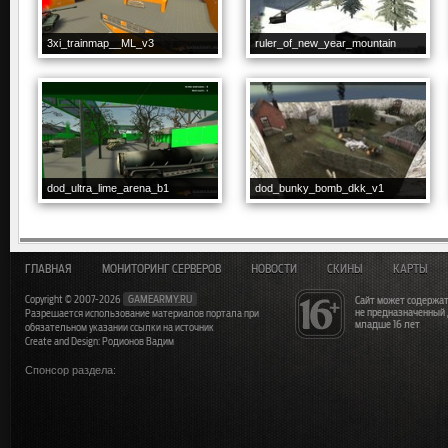
3xi_trainmap__ML_v3
ruler_of_new_year_mountain
dod_ultra_lime_arena_b1
dod_bunky_bomb_dkk_v1
ГЛАВНАЯ
МОНИТОРИНГ СЕРВЕРОВ
НОВОСТИ
СКИНЫ
КАРТЫ
Copyright © 2007-2026
GAMEARMY.RU
Сайт может содержат
не предназначенный
Разрешается использование материалов портала при
младше 16 лет
обязательном указании ссылки на источник
Create and Design: Родионов Вадим
Спонсор раздела: