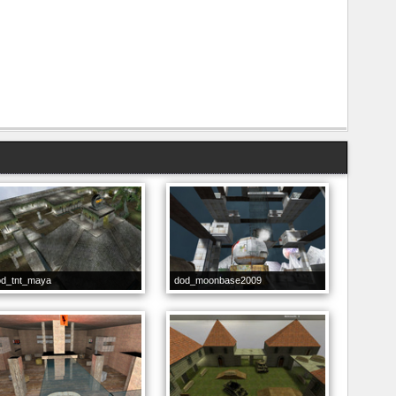
od_tnt_maya
dod_moonbase2009