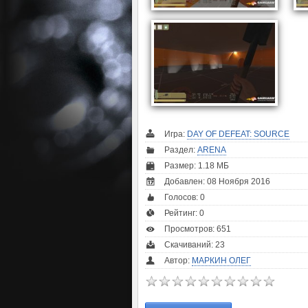
Игра:
DAY OF DEFEAT: SOURCE
Раздел:
ARENA
Размер: 1.18 МБ
Добавлен: 08 Ноября 2016
Голосов:
0
Рейтинг:
0
Просмотров: 651
Скачиваний: 23
Автор:
МАРКИН ОЛЕГ