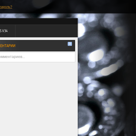
пароль?
S V34
0
ЕНТАРИИ
омментариев...