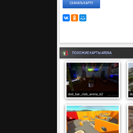
СКАЧАТЬ КАРТУ
ПОХОЖИЕ КАРТЫ ARENA
dod_bar_club_arena_b2
d