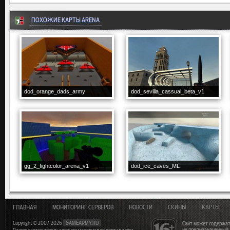
ПОХОЖИЕ КАРТЫ ARENA
dod_orange_dads_army
dod_sevilla_cassual_beta_v1
gg_2_fightcolor_arena_v1
dod_ice_caves_ML
ГЛАВНАЯ
МОНИТОРИНГ СЕРВЕРОВ
НОВОСТИ
СКИНЫ
КАРТЫ
Copyright © 2007-2026
GAMEARMY.RU
Сайт может содержат
не предназначенный