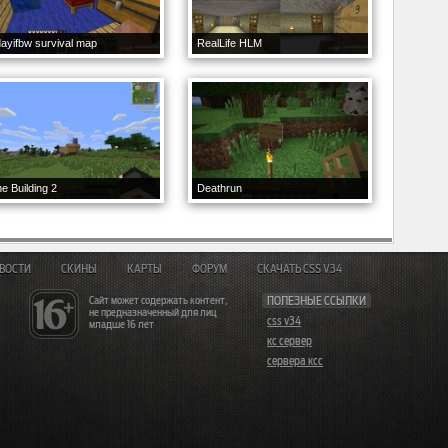
ayifbw survival map
RealLife HLM
e Building 2
Deathrun
ВОСТИ
СКИНЫ
КАРТЫ
ФОРУМ
СКАЧАТЬ CSS V34
Сайт может содержать контент,
ПОЛЕЗНЫЕ ССЫЛКИ
не предназначенный для лиц
css v34
младше 16 лет
кс сервер
сервера ксс