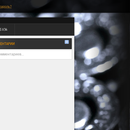
пароль?
S V34
0
ЕНТАРИИ
омментариев...