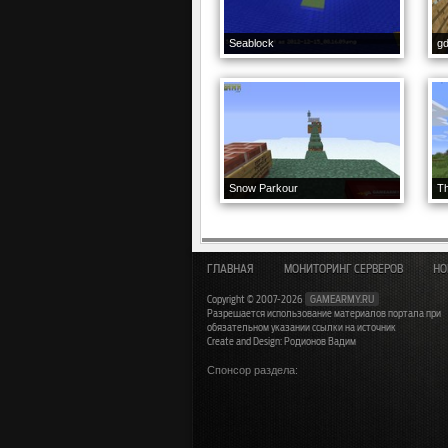
Seablock
gd
Snow Parkour
Th
ГЛАВНАЯ
МОНИТОРИНГ СЕРВЕРОВ
НО
Copyright © 2007-2026
GAMEARMY.RU
Разрешается использование материалов портала при
обязательном указании ссылки на источник
Create and Design: Родионов Вадим
Спонсор раздела: