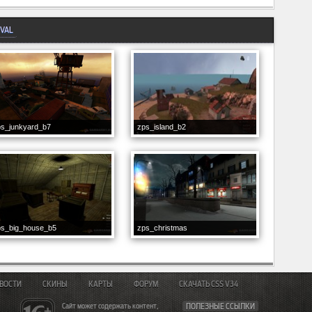
IVAL
ps_junkyard_b7
zps_island_b2
ps_big_house_b5
zps_christmas
ВОСТИ
СКИНЫ
КАРТЫ
ФОРУМ
СКАЧАТЬ CSS V34
Сайт может содержать контент,
ПОЛЕЗНЫЕ ССЫЛКИ