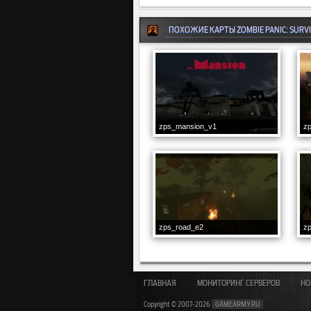
ПОХОЖИЕ КАРТЫ ZOMBIE PANIC: SURV
zps_mansion_v1
z
zps_road_e2
z
ГЛАВНАЯ
МОНИТОРИНГ СЕРВЕРОВ
НО
Copyright © 2007-2026
GAMEARMY.RU