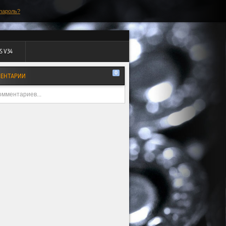
пароль?
S V34
0
ЕНТАРИИ
омментариев...