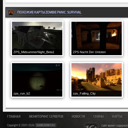
ПОХОЖИЕ КАРТЫ ZOMBIE PANIC: SURVIVAL
ZPS_MidsummerNight_Beta1
ZPS Nacht Der Untoten
zps_run_b2
zps_Falling_City
ГЛАВНАЯ
МОНИТОРИНГ СЕРВЕРОВ
НОВОСТИ
СКИНЫ
КАРТЫ
Copyright © 2007-2026
GAMEARMY.RU
Сайт может содержат