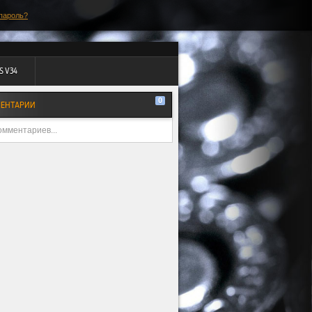
пароль?
S V34
0
ЕНТАРИИ
омментариев...