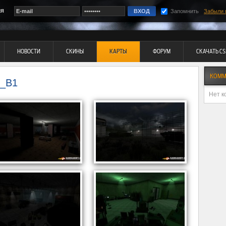
ия
Запомнить
Забыли 
НОВОСТИ
СКИНЫ
КАРТЫ
ФОРУМ
СКАЧАТЬ CS
КОММ
_B1
Нет к