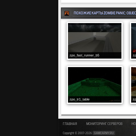
ПОХОЖИЕ КАРТЫ ZOMBIE PANIC: OBJEC
zpo_fast_runner_b5
z
zpo_tr1_table
z
ГЛАВНАЯ
МОНИТОРИНГ СЕРВЕРОВ
НО
Copyright © 2007-2026
GAMEARMY.RU