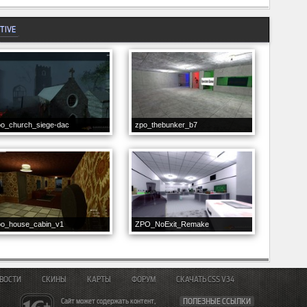
TIVE
po_church_siege-dac
zpo_thebunker_b7
po_house_cabin_v1
ZPO_NoExit_Remake
ВОСТИ
СКИНЫ
КАРТЫ
ФОРУМ
СКАЧАТЬ CSS V34
Сайт может содержать контент,
ПОЛЕЗНЫЕ ССЫЛКИ