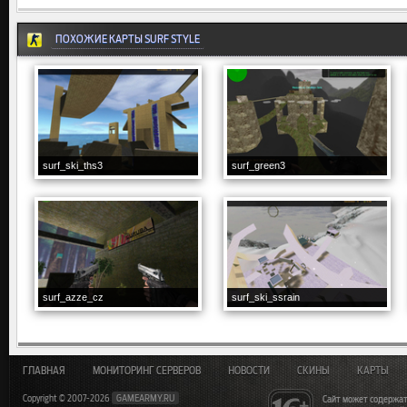
ПОХОЖИЕ КАРТЫ SURF STYLE
surf_ski_ths3
surf_green3
surf_azze_cz
surf_ski_ssrain
ГЛАВНАЯ
МОНИТОРИНГ СЕРВЕРОВ
НОВОСТИ
СКИНЫ
КАРТЫ
Copyright © 2007-2026
GAMEARMY.RU
Сайт может содержат