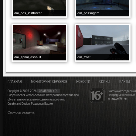
dm_hos_lostforest
dm_passagem
dm_spiral_assault
dm_frost
ГЛАВНАЯ
МОНИТОРИНГ СЕРВЕРОВ
НОВОСТИ
СКИНЫ
КАРТЫ
Copyright © 2007-2026
GAMEARMY.RU
Сайт может содержат
не предназначенный
Разрешается использование материалов портала при
младше 16 лет
обязательном указании ссылки на источник
Create and Design: Родионов Вадим
Спонсор раздела: