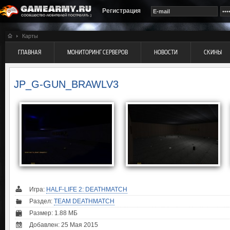
Регистрация
Карты
ГЛАВНАЯ
МОНИТОРИНГ СЕРВЕРОВ
НОВОСТИ
СКИНЫ
JP_G-GUN_BRAWLV3
Игра:
HALF-LIFE 2: DEATHMATCH
Раздел:
TEAM DEATHMATCH
Размер: 1.88 МБ
Добавлен: 25 Мая 2015