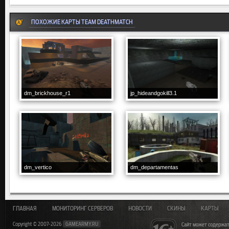
ПОХОЖИЕ КАРТЫ TEAM DEATHMATCH
dm_brickhouse_r1
jp_hideandgokill3.1
dm_vertico
dm_departamentas
ГЛАВНАЯ
МОНИТОРИНГ СЕРВЕРОВ
НОВОСТИ
СКИНЫ
КАРТЫ
Copyright © 2007-2026
GAMEARMY.RU
Сайт может содержат