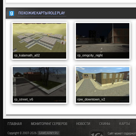
ПОХОЖИЕ КАРТЫ ROLE PLAY
rp_kalamath_a02
rp_omgcity_night
rp_street_v6
rpw_downtown_v2
ГЛАВНАЯ
МОНИТОРИНГ СЕРВЕРОВ
НОВОСТИ
СКИНЫ
КАРТЫ
Copyright © 2007-2026
GAMEARMY.RU
Сайт может содержат