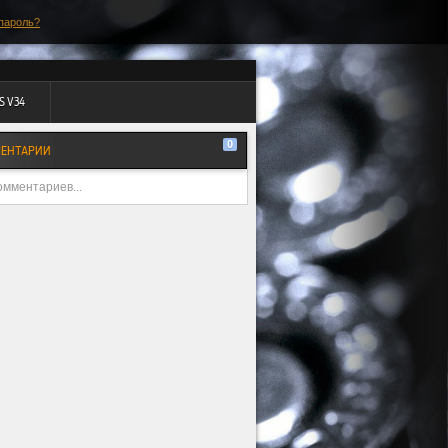
пароль?
S V34
0
ЕНТАРИИ
омментариев...