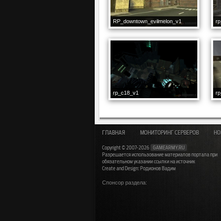
RP_downtown_evilmelon_v1
rp
rp_c18_v1
rp
ГЛАВНАЯ
МОНИТОРИНГ СЕРВЕРОВ
НО
Copyright © 2007-2026
GAMEARMY.RU
Разрешается использование материалов портала при
обязательном указании ссылки на источник
Create and Design: Родионов Вадим
Спонсор раздела: