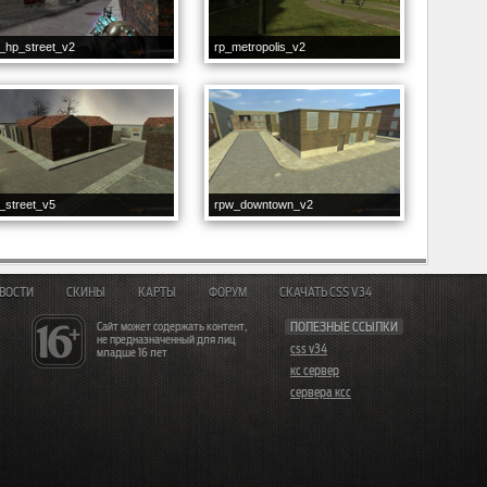
_hp_street_v2
rp_metropolis_v2
_street_v5
rpw_downtown_v2
ВОСТИ
СКИНЫ
КАРТЫ
ФОРУМ
СКАЧАТЬ CSS V34
Сайт может содержать контент,
ПОЛЕЗНЫЕ ССЫЛКИ
не предназначенный для лиц
css v34
младше 16 лет
кс сервер
сервера ксс