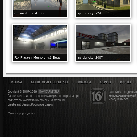
rp_small_coast_city
rp_evocity_v2d
Rp_PlacesInMemory_v2_Beta
rp_duncity_2007
ГЛАВНАЯ
МОНИТОРИНГ СЕРВЕРОВ
НОВОСТИ
СКИНЫ
КАРТЫ
Copyright © 2007-2026
GAMEARMY.RU
Сайт может содержат
не предназначенный
Разрешается использование материалов портала при
младше 16 лет
обязательном указании ссылки на источник
Create and Design: Родионов Вадим
Спонсор раздела: