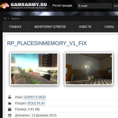
Регистрация
Карты
ГЛАВНАЯ
МОНИТОРИНГ СЕРВЕРОВ
НОВОСТИ
СКИНЫ
RP_PLACESINMEMORY_V1_FIX
Игра:
GARRY'S MOD
Раздел:
ROLE PLAY
Размер: 4.81 МБ
Добавлен: 13 Декабря 2015