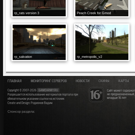
rp_rats version 3
Peach Creek for Gmod
rp_salvation
rp_metropolis_v2
ГЛАВНАЯ
МОНИТОРИНГ СЕРВЕРОВ
НОВОСТИ
СКИНЫ
КАРТЫ
Copyright © 2007-2026
GAMEARMY.RU
Сайт может содержат
не предназначенный
Разрешается использование материалов портала при
младше 16 лет
обязательном указании ссылки на источник
Create and Design: Родионов Вадим
Спонсор раздела: