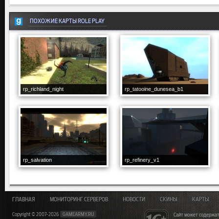
ПОХОЖИЕ КАРТЫ ROLE PLAY
rp_richland_night
rp_tatooine_dunesea_b1
rp_salvation
rp_refinery_v1
ГЛАВНАЯ
МОНИТОРИНГ СЕРВЕРОВ
НОВОСТИ
СКИНЫ
КАРТЫ
Copyright © 2007-2026
GAMEARMY.RU
Сайт может содержат