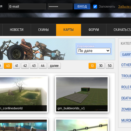
ия
Запомнить
Забыли 
НОВОСТИ
СКИНЫ
КАРТЫ
ФОРУМ
СКАЧАТЬ CS
КАТЕГ
Сортировка
GARR
OTHER
9
40
41
42
43
44
далее
10
30
50
TROUB
ROLE 
DEATH
_confinedworld
gm_buildworlds_v1
ZOMBI
MURD