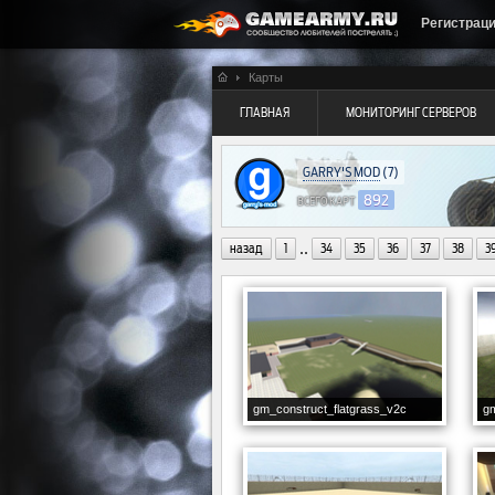
Регистрац
Карты
ГЛАВНАЯ
МОНИТОРИНГ СЕРВЕРОВ
GARRY'S MOD
(7)
892
ВСЕГО КАРТ
..
назад
1
34
35
36
37
38
3
gm_construct_flatgrass_v2c
gm