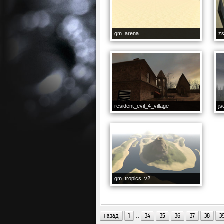
gm_arena
z
resident_evil_4_village
js
gm_tropics_v2
..
назад
1
34
35
36
37
38
3