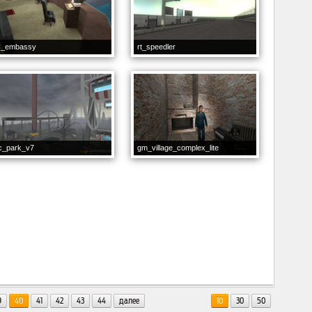
s_embassy
rt_speedler
c_park_v7
gm_village_complex_lite
9
40
41
42
43
44
далее
10
30
50