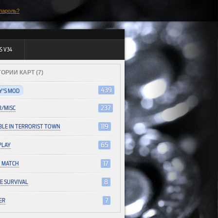
пароль?
S V34
ОРИИ КАРТ (7)
439
Y'S MOD
/MISC
237
LE IN TERRORIST TOWN
119
PLAY
65
 MATCH
17
E SURVIVAL
8
ER
7