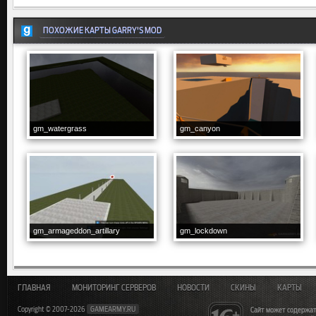
ПОХОЖИЕ КАРТЫ GARRY'S MOD
gm_watergrass
gm_canyon
gm_armageddon_artillary
gm_lockdown
ГЛАВНАЯ
МОНИТОРИНГ СЕРВЕРОВ
НОВОСТИ
СКИНЫ
КАРТЫ
Copyright © 2007-2026
GAMEARMY.RU
Сайт может содержат