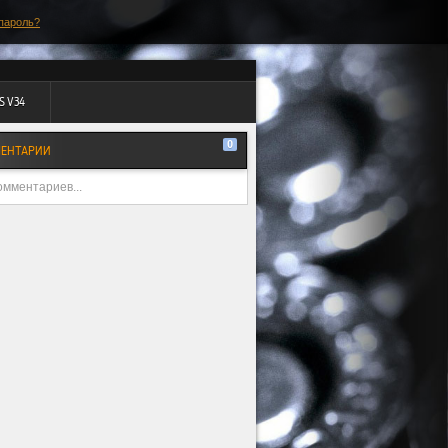
пароль?
S V34
0
ЕНТАРИИ
омментариев...