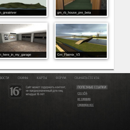
_greatriver
gm_rb_house_pre_beta
m_here_in_my_garage
Gm_Flatmix_V3
ВОСТИ
СКИНЫ
КАРТЫ
ФОРУМ
СКАЧАТЬ CSS V34
Сайт может содержать контент,
ПОЛЕЗНЫЕ ССЫЛКИ
не предназначенный для лиц
css v34
младше 16 лет
кс сервер
сервера ксс