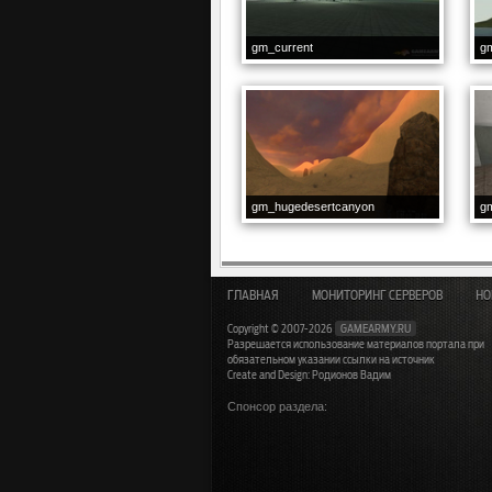
gm_current
gm
gm_hugedesertcanyon
g
ГЛАВНАЯ
МОНИТОРИНГ СЕРВЕРОВ
НО
Copyright © 2007-2026
GAMEARMY.RU
Разрешается использование материалов портала при
обязательном указании ссылки на источник
Create and Design: Родионов Вадим
Спонсор раздела: