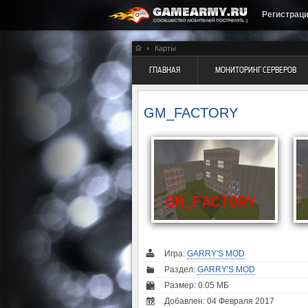
Регистрац
Карты
ГЛАВНАЯ
МОНИТОРИНГ СЕРВЕРОВ
GM_FACTORY
Игра:
GARRY'S MOD
Раздел:
GARRY'S MOD
Размер: 0.05 МБ
Добавлен: 04 Февраля 2017